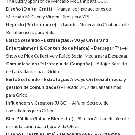
The Lucky Sponsor de Mercado McCann para CCU.
Diseño (Digital Craft)
– Manual de Instrucciones de
Mercado McCann y Virgen Films para YPF.
Negocio (Performance)
– Usuarios Generando Confianza de
Be influencers para Belo.
Éxito Sostenido – Estrategias Always On (Brand
Entertainment & Contenido de Marca)
– Despegar Travel
Show de Plug Collective y Ruido Social Media para Despegar.
Comunicación (Estrategia de Campaña)
– Alfajor Secreto
de Lanzallamas para Grido.
Éxito Sostenido – Estrategias Always On (Social media y
gestión de comunidades)
– Helado 24/7 de Lanzallamas
para Grido.
Influencers y Creators (UGC)
– Alfajor Secreto de
Lanzallamas para Grido.
Bien Público (Salud y Bienestar)
– Si te tocás, hacelo bien de
di Paola Latina para Pura Vida ONG.
Diseño (Creative Data)
– Heladerita de R/GA Argentina