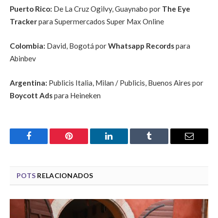
Puerto Rico:
De La Cruz Ogilvy, Guaynabo por
The Eye
Tracker
para Supermercados Super Max Online
Colombia:
David, Bogotá por
Whatsapp Records
para
Abinbev
Argentina:
Publicis Italia, Milan / Publicis, Buenos Aires por
Boycott Ads
para Heineken
Facebook
Pinterest
LinkedIn
Tumblr
Email
POTS
RELACIONADOS