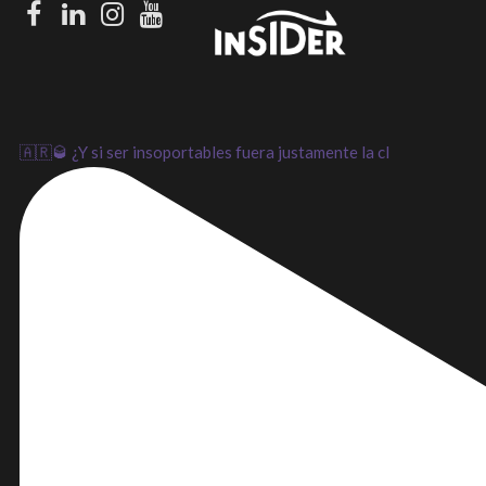
Facebook
LinkedIn
Instagram
Youtube
🇦🇷🥃 ¿Y si ser insoportables fuera justamente la cl