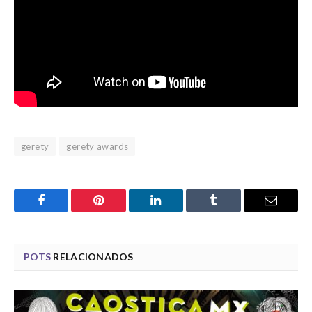
gerety
gerety awards
Facebook
Pinterest
LinkedIn
Tumblr
Email
POTS
RELACIONADOS