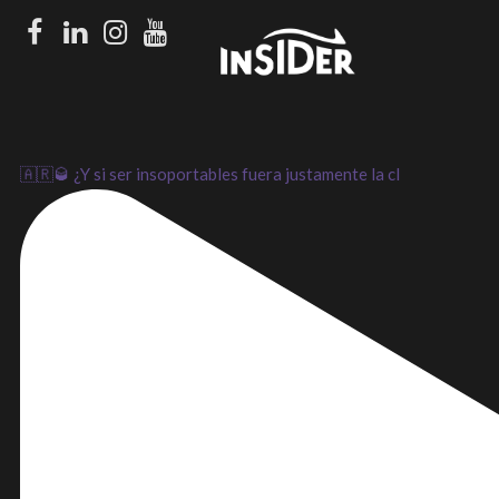
Facebook
LinkedIn
Instagram
Youtube
🇦🇷🥃 ¿Y si ser insoportables fuera justamente la cl