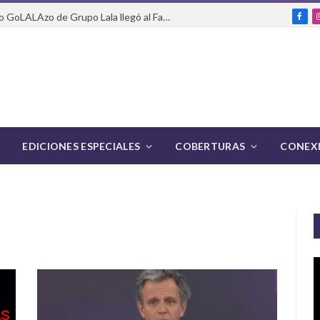
Del packaging a la pasarela: cómo GoLALAzo de Grupo Lala llegó al Fashion Week de México
Fac
EDICIONES ESPECIALES
COBERTURAS
CONEXI