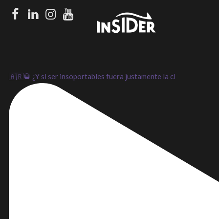
Facebook
LinkedIn
Instagram
Youtube
🇦🇷🥃 ¿Y si ser insoportables fuera justamente la cl