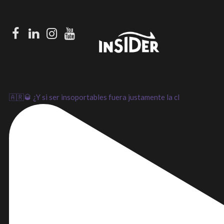
Facebook
LinkedIn
Instagram
Youtube
🇦🇷🥃 ¿Y si ser insoportables fuera justamente la cl