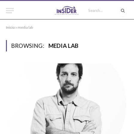
Inicio
»
media lab
BROWSING:
MEDIA LAB