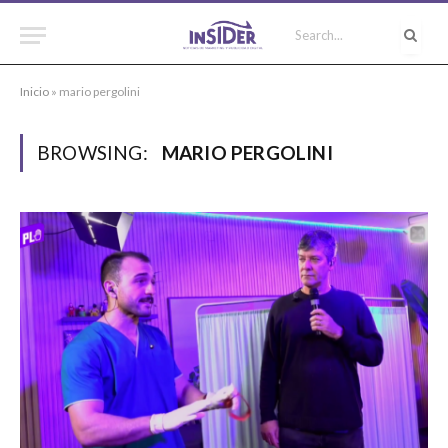
Inicio
»
mario pergolini
BROWSING:
MARIO PERGOLINI