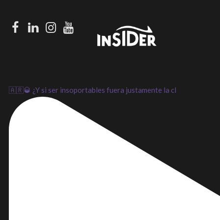
Facebook
LinkedIn
Instagram
Youtube
🇦🇷🥃 ¿Y si ser insoportables fuera justamente la cl