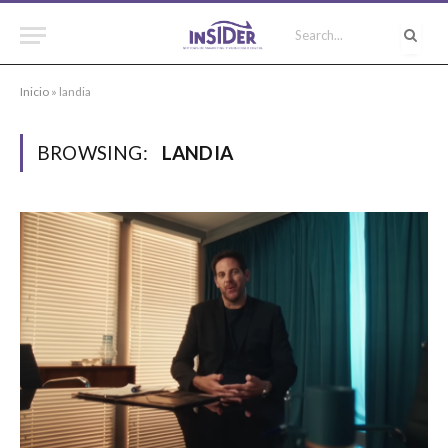
Inicio
»
landia
BROWSING:
LANDIA