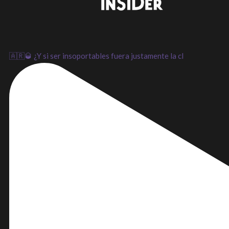
LinkedIn
Instagram
Youtube
🇦🇷🥃 ¿Y si ser insoportables fuera justamente la cl