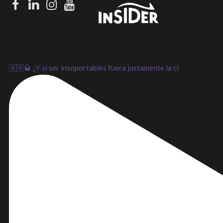
Facebook
LinkedIn
Instagram
Youtube
🇦🇷🥃 ¿Y si ser insoportables fuera justamente la cl