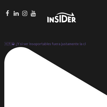
Facebook
LinkedIn
Instagram
Youtube
🇦🇷🥃 ¿Y si ser insoportables fuera justamente la cl