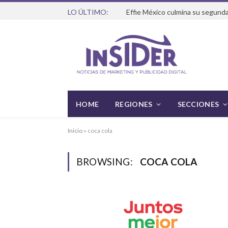
LO ÚLTIMO:
Effie México culmina su segunda
HOME
REGIONES
SECCIONES
Inicio
»
coca cola
BROWSING:
COCA COLA