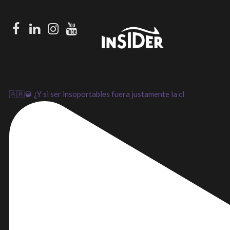
Facebook
LinkedIn
Instagram
Youtube
🇦🇷🥃 ¿Y si ser insoportables fuera justamente la cl