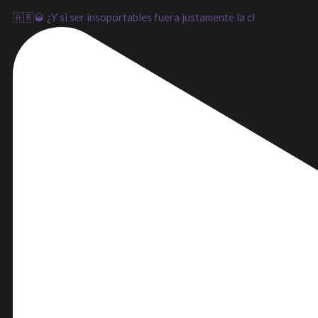
🇦🇷🥃 ¿Y si ser insoportables fuera justamente la cl