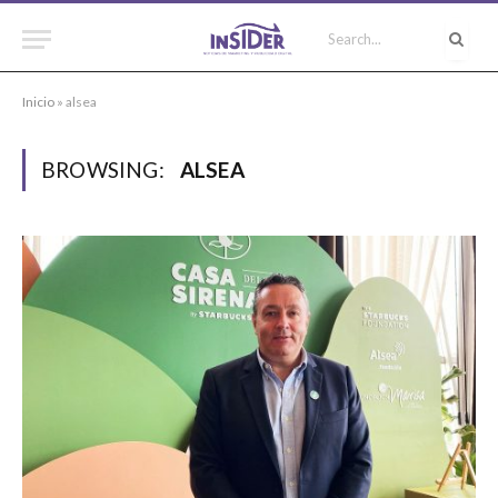
Inicio
»
alsea
BROWSING:
ALSEA