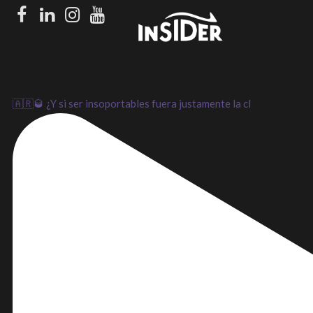
Facebook
LinkedIn
Instagram
Youtube
🇦🇷🥃 ¿Y si ser insoportables fuera justamente la cl