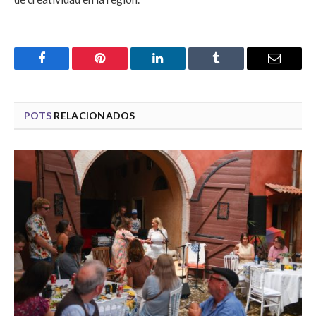
Facebook
Pinterest
LinkedIn
Tumblr
Email
POTS
RELACIONADOS