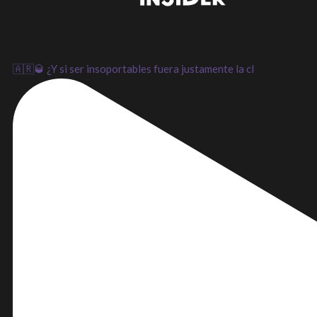
🇦🇷🥃 ¿Y si ser insoportables fuera justamente la cl