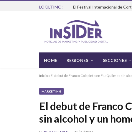
LO ÚLTIMO:
HOME
REGIONES
SECCIONES
Inicio
»
El debut de Franco Colapinto en F1: Quilmes sin al
MARKETING
El debut de Franco 
sin alcohol y un hom
By
REDACTOR V
12/07/2024