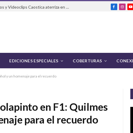
El Festival Internacional de Cortos y Videoclips Caostica aterriza en Ciudad de México
Facebook
Insta
Y
EDICIONES ESPECIALES
COBERTURAS
CONEXI
cohol y un homenaje para el recuerdo
Colapinto en F1: Quilmes
enaje para el recuerdo