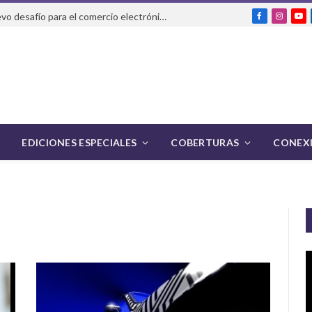
La IA que realiza compras: el nuevo desafío para el comercio electrónico y la logística
Facebook
Instag
Yo
EDICIONES ESPECIALES
COBERTURAS
CONEXI