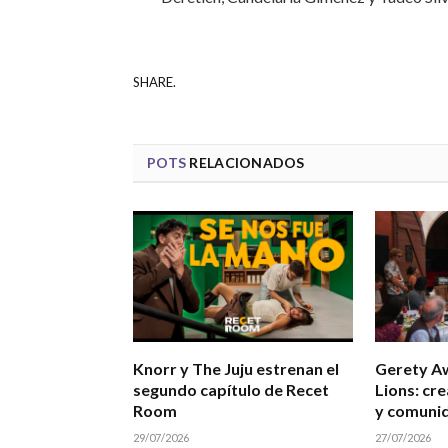
SHARE.
POTS
RELACIONADOS
Knorr y The Juju estrenan el
Gerety A
segundo capítulo de Recet
Lions: cre
Room
y comuni
29/07/2026
27/07/2026