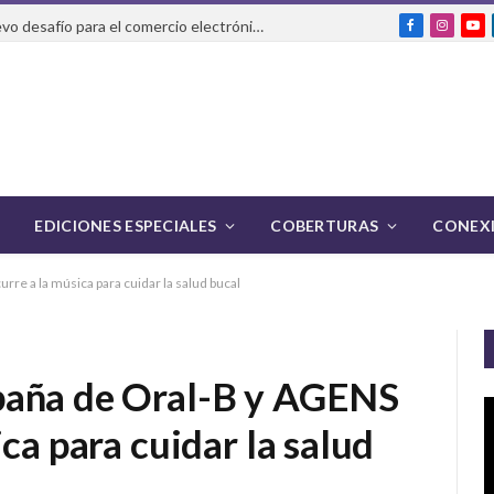
La IA que realiza compras: el nuevo desafío para el comercio electrónico y la logística
Facebook
Instag
Yo
EDICIONES ESPECIALES
COBERTURAS
CONEXI
re a la música para cuidar la salud bucal
paña de Oral-B y AGENS
ca para cuidar la salud