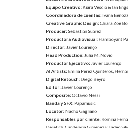
Equipo Creativo:
Kiara Vescio & Ian Engs
Coordinadora de cuentas:
Ivana Benozz
Creative Graphic Design:
Chiara Zoe Bo
Producer:
Sebastián Suárez
Productora Audiovisual:
Flamboyant Pa
Director:
Javier Lourenço
Head Production:
Julia M. Novío
Productor Ejecutivo:
Javier Lourenço
AI Artists:
Emilia Pérez Quinteros, Hernán
Digital Retouch:
Diego Beyró
Editor:
Javier Lourenço
Composite:
Octavio Nessi
Banda y SFX:
Papamusic
Locutor:
Nacho Gagliano
Responsables por cliente:
Romina Ferná
Deretich, Candelaria Gimenez y Tadeo Sil