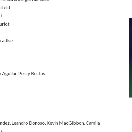
tfeld
i
urlot
radise
 Aguilar, Percy Bustos
ndez, Leandro Donoso, Kevin MacGibbon, Camila
va