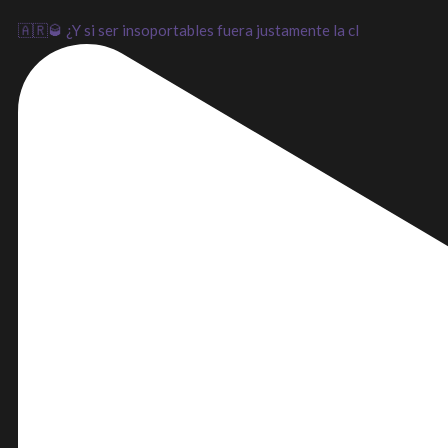
🇦🇷🥃 ¿Y si ser insoportables fuera justamente la cl