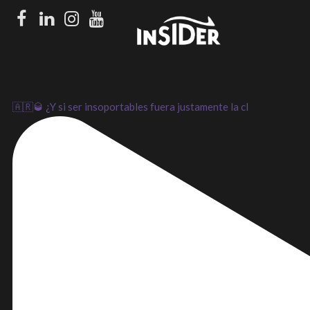
Facebook
LinkedIn
Instagram
Youtube
🇦🇷🥃 ¿Y si ser insoportables fuera justamente la cl