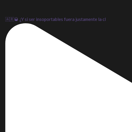
🇦🇷🥃 ¿Y si ser insoportables fuera justamente la cl