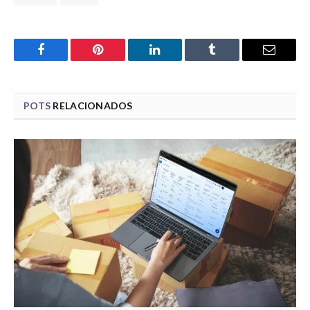
Facebook
Pinterest
LinkedIn
Tumblr
Email
POTS
RELACIONADOS