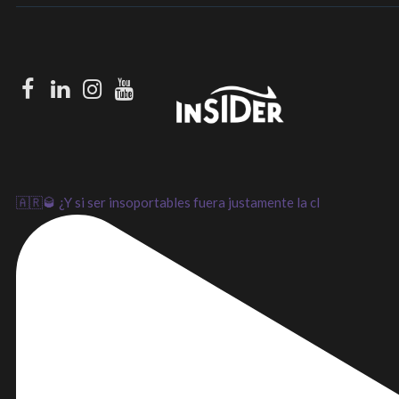
Facebook
LinkedIn
Instagram
Youtube
🇦🇷🥃 ¿Y si ser insoportables fuera justamente la cl