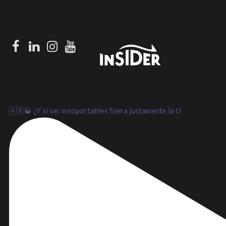
Facebook
LinkedIn
Instagram
Youtube
🇦🇷🥃 ¿Y si ser insoportables fuera justamente la cl