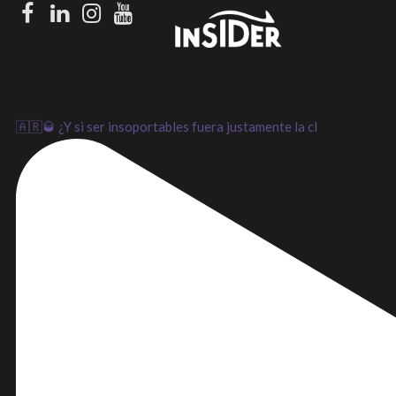
Facebook
LinkedIn
Instagram
Youtube
🇦🇷🥃 ¿Y si ser insoportables fuera justamente la cl