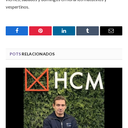
vespertinos.
Facebook
Pinterest
LinkedIn
Tumblr
Email
POTS
RELACIONADOS