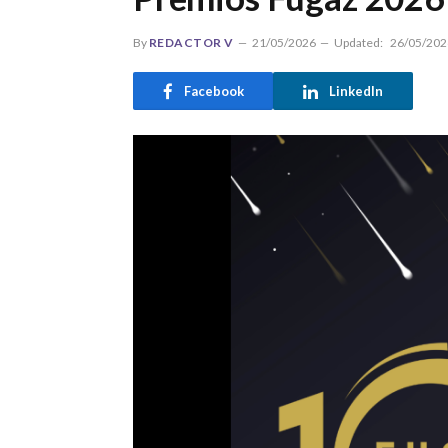
By
REDACTOR V
21/05/2026
Updated:
26/05/202
Facebook
LinkedIn