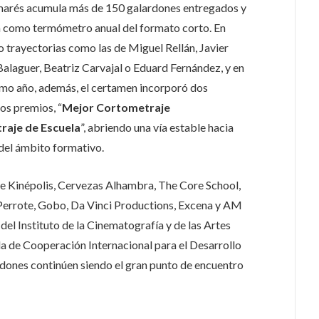
lmarés acumula más de 150 galardones entregados y
na como termómetro anual del formato corto. En
o trayectorias como las de Miguel Rellán, Javier
Balaguer, Beatriz Carvajal o Eduard Fernández, y en
mo año, además, el certamen incorporó dos
os premios, “
Mejor Cortometraje
raje de Escuela
”, abriendo una vía estable hacia
 del ámbito formativo.
e Kinépolis, Cervezas Alhambra, The Core School,
 Perrote, Gobo, Da Vinci Productions, Excena y AM
del Instituto de la Cinematografía y de las Artes
a de Cooperación Internacional para el Desarrollo
dones continúen siendo el gran punto de encuentro