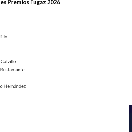
nes Premios Fugaz 2026
illo
 Calvillo
l Bustamante
io Hernández