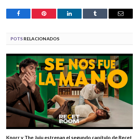
Facebook
Pinterest
LinkedIn
Tumblr
Email
POTS
RELACIONADOS
Knorr y The Juju estrenan el segundo capítulo de Recet