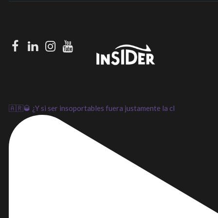
Facebook
LinkedIn
Instagram
Youtube
🇦🇷🥃 ¿Y si ser insoportables fuera justamente la cl