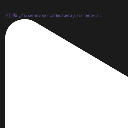
🇦🇷🥃 ¿Y si ser insoportables fuera justamente la cl