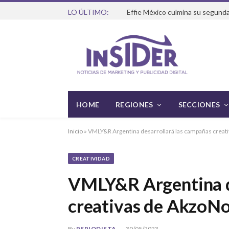
LO ÚLTIMO:
Effie México culmina su segunda
HOME
REGIONES
SECCIONES
Inicio
»
VMLY&R Argentina desarrollará las campañas creat
CREATIVIDAD
VMLY&R Argentina d
creativas de AkzoN
By
PERIODISTA
30/05/2023