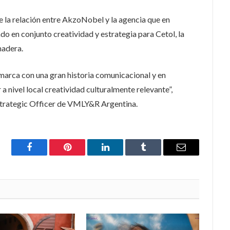
e la relación entre AkzoNobel y la agencia que en
o en conjunto creatividad y estrategia para Cetol, la
madera.
 marca con una gran historia comunicacional y en
 nivel local creatividad culturalmente relevante”,
Strategic Officer de VMLY&R Argentina.
Facebook
Pinterest
LinkedIn
Tumblr
Email