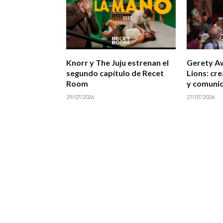
Knorr y The Juju estrenan el
Gerety A
segundo capítulo de Recet
Lions: cre
Room
y comuni
29/07/2026
27/07/2026