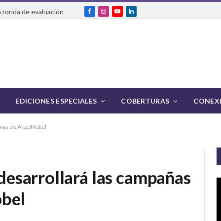
 ronda de evaluación
Facebook
Instagram
YouTube
LinkedIn
EDICIONES ESPECIALES
COBERTURAS
CONEXI
ivas de AkzoNobel
esarrollará las campañas
obel