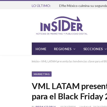
LO ÚLTIMO:
Effie México culmina su segunda
HOME
REGIONES
SECCIONES
Inicio
»
VML LATAM presenta las tendencias clave para el B
MARKETING
VML LATAM presenta
para el Black Friday
By
REDACTOR V
11/11/2024
Updated:
21/11/202