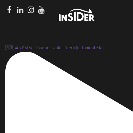
Facebook
LinkedIn
Instagram
Youtube
🇦🇷🥃 ¿Y si ser insoportables fuera justamente la cl