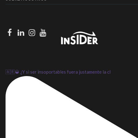
Facebook
LinkedIn
Instagram
Youtube
🇦🇷🥃 ¿Y si ser insoportables fuera justamente la cl