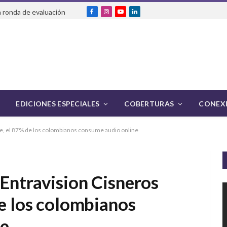
 ronda de evaluación
Facebook
Instagram
YouTube
LinkedIn
EDICIONES ESPECIALES
COBERTURAS
CONEXI
ve, el 87% de los colombianos consume audio online
Entravision Cisneros
de los colombianos
ne