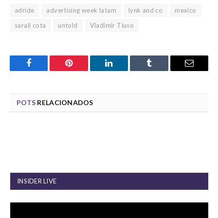
adride
advertising week latam
lynk and co
mexico
saralí cota
untold
Vladimir Tiuso
Facebook
Pinterest
LinkedIn
Tumblr
Email
POTS
RELACIONADOS
INSIDER LIVE