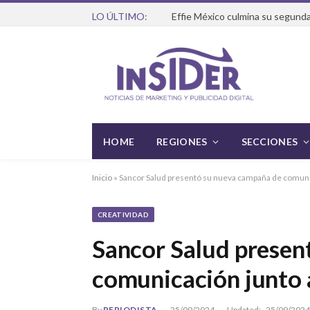
LO ÚLTIMO:
Effie México culmina su segunda
HOME
REGIONES
SECCIONES
Inicio
»
Sancor Salud presentó su nueva campaña de comun
CREATIVIDAD
Sancor Salud presen
comunicación junto
By
PERIODISTA
25/09/2024
Updated:
25/09/2024