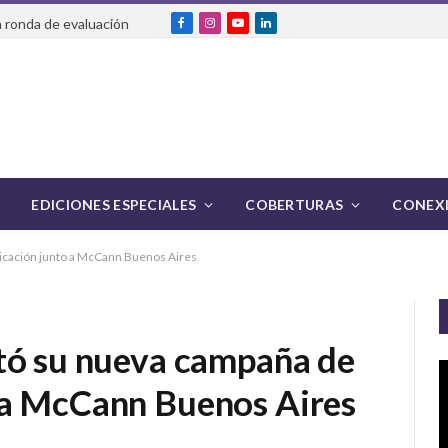
 ronda de evaluación
Facebook
Instagram
YouTube
LinkedIn
EDICIONES ESPECIALES
COBERTURAS
CONEXI
icación junto a McCann Buenos Aires
tó su nueva campaña de
 a McCann Buenos Aires