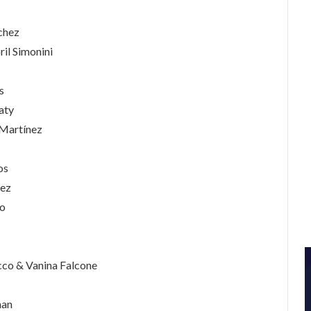
chez
il Simonini
s
aty
Martínez
os
ez
o
co & Vanina Falcone
nan