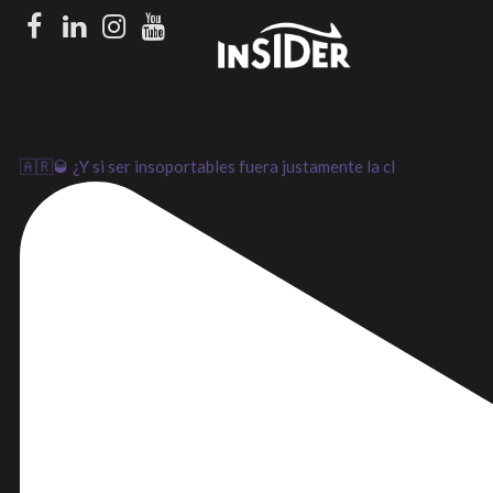
Facebook
LinkedIn
Instagram
Youtube
🇦🇷🥃 ¿Y si ser insoportables fuera justamente la cl