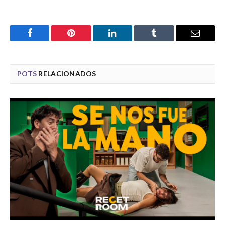
Facebook
Pinterest
LinkedIn
Tumblr
Email
POTS
RELACIONADOS