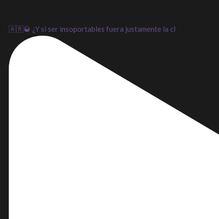
🇦🇷🥃 ¿Y si ser insoportables fuera justamente la cl