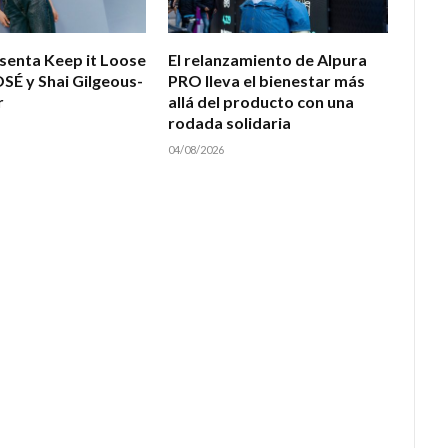
esenta Keep it Loose
El relanzamiento de Alpura
OSÉ y Shai Gilgeous-
PRO lleva el bienestar más
r
allá del producto con una
rodada solidaria
04/08/2026