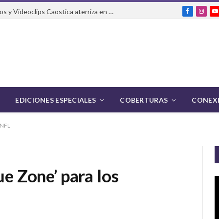
El Festival Internacional de Cortos y Videoclips Caostica aterriza en Ciudad de México
Facebook
Insta
Y
EDICIONES ESPECIALES
COBERTURAS
CONEXI
a NFL
ue Zone’ para los