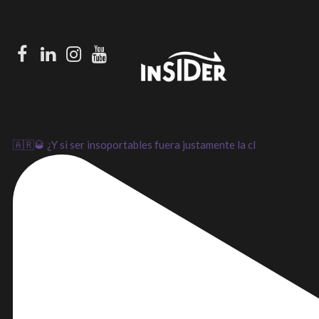
Facebook
LinkedIn
Instagram
Youtube
🇦🇷🥃 ¿Y si ser insoportables fuera justamente la cl