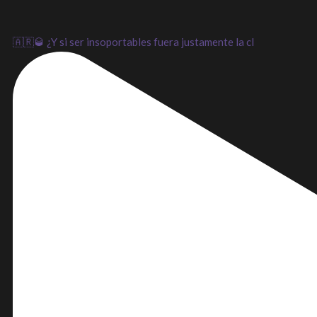
🇦🇷🥃 ¿Y si ser insoportables fuera justamente la cl