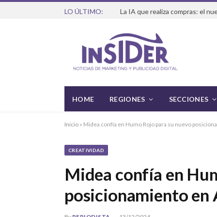
LO ÚLTIMO:
HOME
REGIONES
SECCIONES
Inicio
»
Midea confía en Humo Rojo para su nuevo posicion
CREATIVIDAD
Midea confía en Hum
posicionamiento en 
By
PERIODISTA
13/12/2024