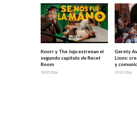
Knorr y The Juju estrenan el
Gerety A
segundo capítulo de Recet
Lions: cre
Room
y comuni
29/07/2026
27/07/2026