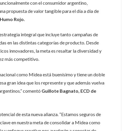
funcionalmente con el consumidor argentino,
na propuesta de valor tangible para el día a día de
e Humo Rojo.
 estrategia integral que incluye tanto campañas de
as en las distintas categorías de producto. Desde
os innovadores, la meta es resaltar la diversidad y
vez más competitivo.
nacional como Midea está buenísimo y tiene un doble
 esa gran idea que los represente y que además vuelva
argentinos.” comentó
Guillote Bagnato, ECD de
otencial de esta nueva alianza. “Estamos seguros de
 clave en nuestra meta de consolidar a Midea como
cia y enfoque creativo nos ayudarán a conectar de