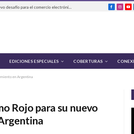
La IA que realiza compras: el nuevo desafío para el comercio electrónico y la logística
Facebook
Instag
Yo
EDICIONES ESPECIALES
COBERTURAS
CONEXI
amiento en Argentina
o Rojo para su nuevo
Argentina