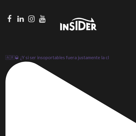
Facebook
LinkedIn
Instagram
Youtube
🇦🇷🥃 ¿Y si ser insoportables fuera justamente la cl