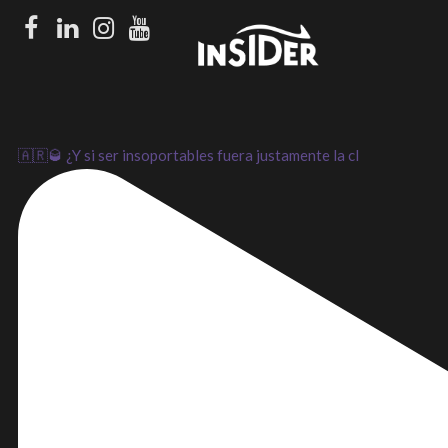
Facebook
LinkedIn
Instagram
Youtube
🇦🇷🥃 ¿Y si ser insoportables fuera justamente la cl