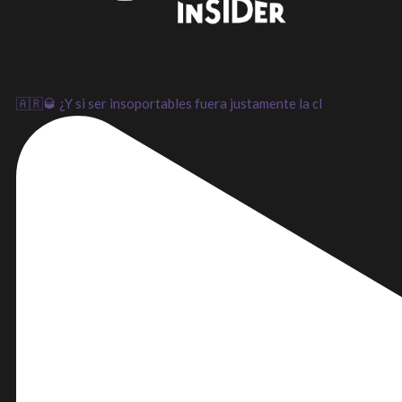
LinkedIn
Instagram
Youtube
🇦🇷🥃 ¿Y si ser insoportables fuera justamente la cl