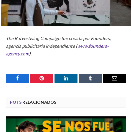
The Ratvertising Campaign fue creada por Founders,
agencia publicitaria independiente (
www.founders-
agency.com
).
Facebook
Pinterest
LinkedIn
Tumblr
Email
POTS
RELACIONADOS