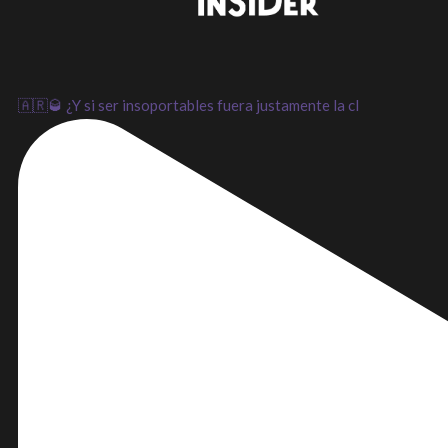
🇦🇷🥃 ¿Y si ser insoportables fuera justamente la cl