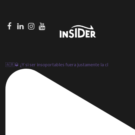
Facebook
LinkedIn
Instagram
Youtube
🇦🇷🥃 ¿Y si ser insoportables fuera justamente la cl