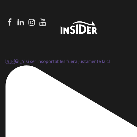
Facebook
LinkedIn
Instagram
Youtube
🇦🇷🥃 ¿Y si ser insoportables fuera justamente la cl